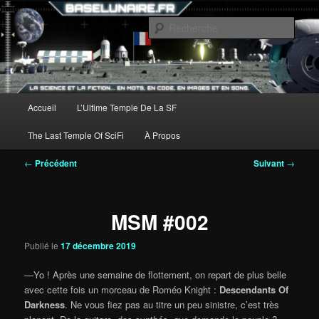
Aller
au
Rech
contenu
principal
Menu
Accueil
L’Ultime Temple De La SF
principal
The Last Temple Of SciFi
À Propos
Navigation
←
Précédent
Suivant
→
des
articles
MSM #002
Publié le
17 décembre 2019
—Yo ! Après une semaine de flottement, on repart de plus belle
avec cette fois un morceau de Roméo Knight :
Descendants Of
Darkness
. Ne vous fiez pas au titre un peu sinistre, c’est très