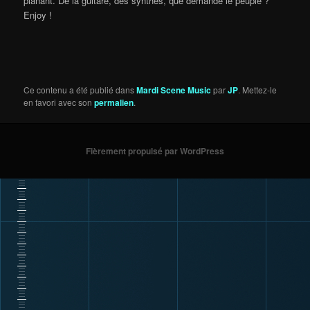
planant. De la guitare, des synthés, que demande le peuple ?
Enjoy !
Ce contenu a été publié dans
Mardi Scene Music
par
JP
. Mettez-le
en favori avec son
permalien
.
Fièrement propulsé par WordPress