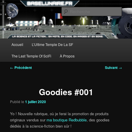
Aller
au
Rech
contenu
principal
Menu
Accueil
L’Ultime Temple De La SF
principal
The Last Temple Of SciFi
À Propos
Navigation
←
Précédent
Suivant
→
des
articles
Goodies #001
Publié le
1 juillet 2020
Yo ! Nouvelle rubrique, où je ferai la promotion de produits
originaux vendus sur
ma boutique Redbubble
, des goodies
dédiés à la science-fiction bien sûr !