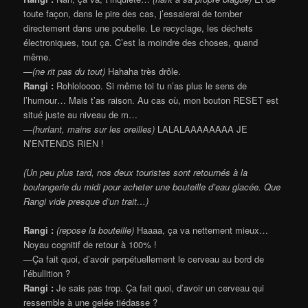
toute façon, dans le pire des cas, j’essaierai de tomber
directement dans une poubelle. Le recyclage, les déchets
électroniques, tout ça. C’est la moindre des choses, quand
même.
—
(ne rit pas du tout)
Hahaha très drôle.
Rangi :
Rohloloooo. Si même toi tu n’as plus le sens de
l’humour… Mais t’as raison. Au cas où, mon bouton RESET est
situé juste au niveau de m…
—
(hurlant, mains sur les oreilles)
LALALAAAAAAAA JE
N’ENTENDS RIEN !
(Un peu plus tard, nos deux touristes sont retournés à la
boulangerie du midi pour acheter une bouteille d’eau glacée. Que
Rangi vide presque d’un trait…)
Rangi :
(repose la bouteille)
Haaaa, ça va nettement mieux…
Noyau cognitif de retour à 100% !
—Ça fait quoi, d’avoir perpétuellement le cerveau au bord de
l’ébullition ?
Rangi :
Je sais pas trop. Ça fait quoi, d’avoir un cerveau qui
ressemble à une gelée tiédasse ?