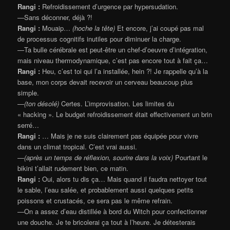
Rangi :
Refroidissement d’urgence par hypersudation.
—Sans déconner, déjà ?!
Rangi :
Mouaip…
(hoche la tête)
Et encore, j’ai coupé pas mal
de processus cognitifs inutiles pour diminuer la charge.
—Ta bulle cérébrale est peut-être un chef-d’oeuvre d’intégration,
mais niveau thermodynamique, c’est pas encore tout à fait ça…
Rangi :
Heu, c’est toi qui l’a installée, hein ?! Je rappelle qu’à la
base, mon corps devait recevoir un cerveau beaucoup plus
simple.
—
(ton désolé)
Certes. L’improvisation. Les limites du
« hacking ». Le budget refroidissement était effectivement un brin
serré…
Rangi :
… Mais je ne suis clairement pas équipée pour vivre
dans un climat tropical. C’est vrai aussi.
—
(après un temps de réflexion, sourire dans la voix)
Pourtant le
bikini t’allait rudement bien, ce matin.
Rangi :
Oui, alors tu dis ça… Mais quand il faudra nettoyer tout
le sable, l’eau salée, et probablement aussi quelques petits
poissons et crustacés, ce sera pas le même refrain.
—On a assez d’eau distillée à bord du Witch pour confectionner
une douche. Je te bricolerai ça tout à l’heure. Je détesterais