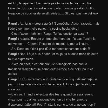
—Ouh, la répartie ! T’échauffe pas toute seule, va. J’ai plus
l’énergie. Et mon dos est en compote ! Foutue gravité ! Enfin…
Regarde ce coucher de soleil, sérieux… Si c’est pas merveilleux
!
Rangi :
(un long moment après)
N’empêche. Aucun rapport, mais
j’adore comment elle parle, ma copine boulangère !
—C’est l’accent tahitien, Rangi. Tu l’as oublié, ça aussi ?
Rangi :
(soupir)
Encore un truc charmant qui n’a pas franchi la
conversion… Comme l’histoire de tasse, là, tout à l’heure.
—Ah. Donc ce n’était pas dû à ton fonctionnement bridé ?!
Rangi :
Non. Là je suis à fond, et toujours aucune trace de cette
foutue expression.
—Alors en effet, c’est curieux. Je n’imaginais pas que la
transition d’architecture serait destructrice à ce point pour les
détails.
Rangi :
Et tu as remarqué ? Seulement ceux qui datent déjà un
peu… Comme notre vie sur Terre, avant. Quand je n’étais que
code pur.
—Bien vu. Il faudra effectuer des tests quand on sera revenu
chez nous… J’ai les sauvegardes, on va vite te remettre
d’applomb.
(attentif)
Pour l’instant, ça ne te dérange pas trop ?