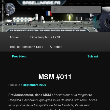
Aller
au
Rech
contenu
principal
Menu
Accueil
L’Ultime Temple De La SF
principal
The Last Temple Of SciFi
À Propos
Navigation
←
Précédent
Suivant
→
des
articles
MSM #011
Publié le
1 septembre 2020
Prévioussement, dans MSM :
L’animateur et la fringuante
Rangiroa s’accordent quelques jours de repos sur Terre. Après
avoir profité de la tranquillité de Motu Lambda, ils visitent