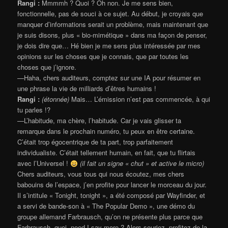
Rangi :
Mmmmh ? Quoi ? Oh non. Je me sens bien,
fonctionnelle, pas de souci à ce sujet. Au début, je croyais que
manquer d’informations serait un problème, mais maintenant que
je suis disons, plus « bio-mimétique » dans ma façon de penser,
je dois dire que… Hé bien je me sens plus intéressée par mes
opinions sur les choses que je connais, que par toutes les
choses que j’ignore.
—Haha, chers auditeurs, comptez sur une IA pour résumer en
une phrase la vie de milliards d’êtres humains !
Rangi :
(étonnée)
Mais… L’émission n’est pas commencée, à qui
tu parles !?
—L’habitude, ma chère, l’habitude. Car je vais glisser ta
remarque dans le prochain numéro, tu peux en être certaine.
C’était trop égocentrique de ta part, trop parfaitement
individualiste. C’était tellement humain, en fait, que tu flirtais
avec l’Universel !
(il fait un signe « chut » et active le micro)
Chers auditeurs, vous tous qui nous écoutez, mes chers
babouins de l’espace, j’en profite pour lancer le morceau du jour.
Il s’intitule « Tonight, tonight », a été composé par Wayfinder, et
a servi de bande-son à « The Popular Demo », une démo du
groupe allemand Farbrausch, qu’on ne présente plus parce que
Farbrausch, quoi, need I say more ? Alors souriez, profitez de la