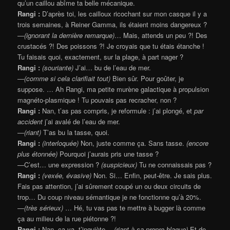
qu’un caillou abîme ta belle mécanique.
Rangi :
D’après toi, les cailloux ricochant sur mon casque il y a
trois semaines, à Reiner Gamma, ils étaient moins dangereux ?
—
(ignorant la dernière remarque)
… Mais, attends un peu ?! Des
crustacés ?! Des poissons ?! Je croyais que tu étais étanche !
Tu faisais quoi, exactement, sur la plage, à part nager ?
Rangi :
(souriante)
J’ai… bu de l’eau de mer.
—
(comme si cela clarifiait tout)
Bien sûr. Pour goûter, je
suppose. … Ah Rangi, ma petite murène galactique à propulsion
magnéto-plasmique ! Tu pouvais pas recracher, non ?
Rangi :
Nan, t’as pas compris, je reformule : j’ai plongé, et
par
accident
j’ai avalé de l’eau de mer.
—
(riant)
T’as bu la tasse, quoi.
Rangi :
(interloquée)
Non, juste comme ça. Sans tasse.
(encore
plus étonnée)
Pourquoi j’aurais pris une tasse ?
—C’est… une expression ?
(suspicieux)
Tu ne connaissais pas ?
Rangi :
(vexée, évasive)
Non. Si… Enfin, peut-être. Je sais plus.
Fais pas attention, j’ai sûrement coupé un ou deux circuits de
trop… Du coup niveau sémantique je ne fonctionne qu’à 20%.
—
(très sérieux)
… Hé, tu vas pas te mettre à bugger là comme
ça au milieu de la rue piétonne ?!
Rangi :
Nan, ça va, t’inquiète…
(riant à sa propre blague)
Et de