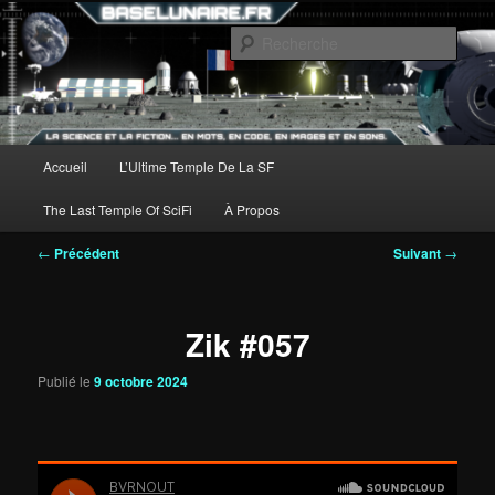
Aller
au
Rech
contenu
principal
Menu
Accueil
L’Ultime Temple De La SF
principal
The Last Temple Of SciFi
À Propos
Navigation
←
Précédent
Suivant
→
des
articles
Zik #057
Publié le
9 octobre 2024