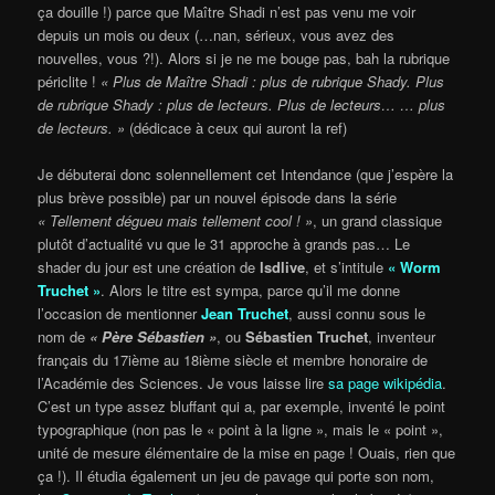
ça douille !) parce que Maître Shadi n’est pas venu me voir
depuis un mois ou deux (…nan, sérieux, vous avez des
nouvelles, vous ?!). Alors si je ne me bouge pas, bah la rubrique
périclite !
« Plus de Maître Shadi : plus de rubrique Shady. Plus
de rubrique Shady : plus de lecteurs. Plus de lecteurs… … plus
de lecteurs. »
(dédicace à ceux qui auront la ref)
Je débuterai donc solennellement cet Intendance (que j’espère la
plus brève possible) par un nouvel épisode dans la série
« Tellement dégueu mais tellement cool ! »
, un grand classique
plutôt d’actualité vu que le 31 approche à grands pas… Le
shader du jour est une création de
lsdlive
, et s’intitule
« Worm
Truchet »
. Alors le titre est sympa, parce qu’il me donne
l’occasion de mentionner
Jean Truchet
, aussi connu sous le
nom de
« Père Sébastien »
, ou
Sébastien Truchet
, inventeur
français du 17ième au 18ième siècle et membre honoraire de
l’Académie des Sciences. Je vous laisse lire
sa page wikipédia
.
C’est un type assez bluffant qui a, par exemple, inventé le point
typographique (non pas le « point à la ligne », mais le « point »,
unité de mesure élémentaire de la mise en page ! Ouais, rien que
ça !). Il étudia également un jeu de pavage qui porte son nom,