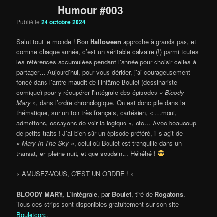
Humour #003
Publié le
24 octobre 2024
Salut tout le monde ! Bon
Halloween
approche à grands pas, et
comme chaque année, c’est un véritable calvaire (!) parmi toutes
les références accumulées pendant l’année pour choisir celles à
partager… Aujourd’hui, pour vous dérider, j’ai courageusement
foncé dans l’antre maudit de l’infâme Boulet (dessinariste
comique) pour y récupérer l’intégrale des épisodes
« Bloody
Mary »
, dans l’ordre chronologique. On est donc pile dans la
thématique, sur un ton très français, cartésien, « …moui,
admettons, essayons de voir la logique », etc… Avec beaucoup
de petits traits ! J’ai bien sûr un épisode préféré, il s’agit de
« Mary In The Sky »
, celui où Boulet est tranquille dans un
transat, en pleine nuit, et que soudain… Héhéhé !
« AMUSEZ-VOUS, C’EST UN ORDRE ! »
BLOODY MARY, L’intégrale
, par
Boulet
, tiré de
Rogatons
.
Tous ces strips sont disponibles gratuitement sur son site
Bouletcorp
.