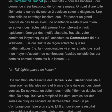
les
Carreaux de Truchet
(ou « truchets » pour les habitués), qui
permet de créer beaucoup de formes sympas. On part d’une tuile
élémentaire carrée divisée en 2 couleurs selon la diagonale. Une
bête dalle de carrelage bicolore, quoi. En posant un grand
nombre de ces tuiles avec une orientation aléatoire (ou mieux :
en suivant des règles arbitrairement complexes) on voit
rapidement émerger des motifs abstraits, fractals, voire
carrément labyrinthiques (cf l’anecdote du
Commodore 64
sur
Wikipedia) ! Ce qui illustre de façon éclatante que les
mathématiques (i.e. la « combinatoire ») et les
shadertoys
sont
« un moyen d’acquérir de nombreuses facultés considérées par
certains comme contraires à la Nature… »
*un TIE fighter passe en hurlant*
Une variation intéressante des
Carreaux de Truchet
consiste à
remplacer les triangles noirs et blancs d’une dalle par des demi-
cercles. De nouveau, on obtient des motifs filiformes du plus bel
effet. Du coup,
lsdlive
a remplacé les demi-cercles par des
séries de disques sécants en demi-cercles, avec un peu
d’ombrage pour faire plus stylé. Et il a trouvé que le résultat
ressemblait à des asticots, d’où le nom. Mais moi,