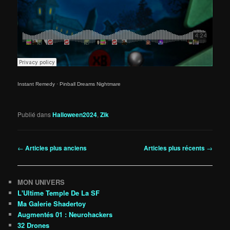
Instant Remedy
·
Pinball Dreams Nightmare
Publié dans
Halloween2024
,
Zik
Navigation
←
Articles plus anciens
Articles plus récents
→
des
articles
MON UNIVERS
L'Ultime Temple De La SF
Ma Galerie Shadertoy
Augmentés 01 : Neurohackers
32 Drones