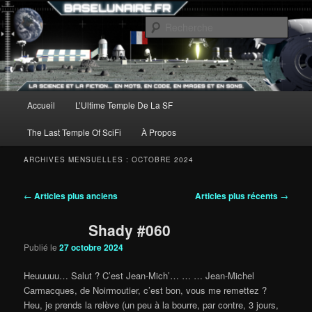
Aller
Aller
au
au
Rech
contenu
contenu
principal
secondaire
Menu
Accueil
L’Ultime Temple De La SF
principal
The Last Temple Of SciFi
À Propos
ARCHIVES MENSUELLES :
OCTOBRE 2024
Navigation
←
Articles plus anciens
Articles plus récents
→
des
articles
Shady #060
Publié le
27 octobre 2024
Heuuuuu… Salut ? C’est Jean-Mich’… … … Jean-Michel
Carmacques, de Noirmoutier, c’est bon, vous me remettez ?
Heu, je prends la relève (un peu à la bourre, par contre, 3 jours,