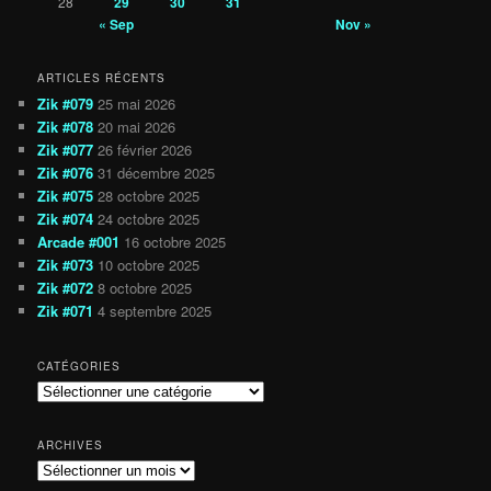
28
29
30
31
« Sep
Nov »
ARTICLES RÉCENTS
Zik #079
25 mai 2026
Zik #078
20 mai 2026
Zik #077
26 février 2026
Zik #076
31 décembre 2025
Zik #075
28 octobre 2025
Zik #074
24 octobre 2025
Arcade #001
16 octobre 2025
Zik #073
10 octobre 2025
Zik #072
8 octobre 2025
Zik #071
4 septembre 2025
CATÉGORIES
Catégories
ARCHIVES
Archives