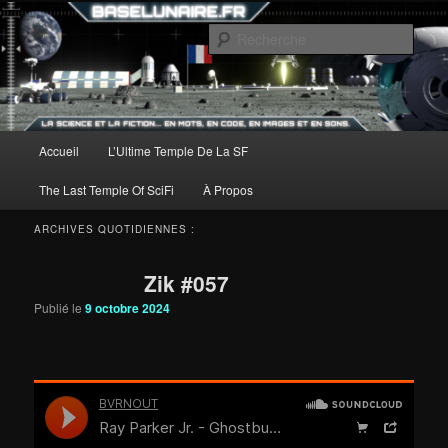
Aller
Aller
au
au
Rech
contenu
contenu
principal
secondaire
Menu
Accueil
L’Ultime Temple De La SF
principal
The Last Temple Of SciFi
À Propos
ARCHIVES QUOTIDIENNES :
Zik #057
Publié le
9 octobre 2024