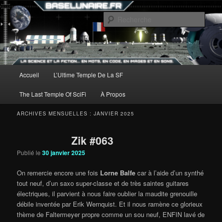
Aller
Aller
au
au
Rech
contenu
contenu
principal
secondaire
Menu
Accueil
L’Ultime Temple De La SF
principal
The Last Temple Of SciFi
À Propos
ARCHIVES MENSUELLES :
JANVIER 2025
Zik #063
Publié le
30 janvier 2025
On remercie encore une fois
Lorne Balfe
car à l’aide d’un synthé
tout neuf, d’un saxo super-classe et de très saintes guitares
électriques, il parvient à nous faire oublier la maudite grenouille
débile inventée par Erik Wernquist. Et il nous ramène ce glorieux
thème de Faltermeyer propre comme un sou neuf, ENFIN lavé de