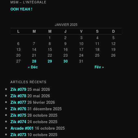
MSM – L’INTÉGRALE
OOH YEAH !
JANVIER 2025
L
M
M
J
V
S
D
1
2
3
4
5
6
7
8
9
10
11
12
13
14
15
16
17
18
19
20
21
22
23
24
25
26
27
28
29
30
31
« Déc
Fév »
ARTICLES RÉCENTS
Zik #079
25 mai 2026
Zik #078
20 mai 2026
Zik #077
26 février 2026
Zik #076
31 décembre 2025
Zik #075
28 octobre 2025
Zik #074
24 octobre 2025
Arcade #001
16 octobre 2025
Zik #073
10 octobre 2025