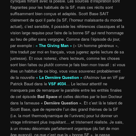
cyniques flirtant avec la poésie. Les sources d’inspiration sont
flagrantes pour les habitués de la SF, mais ces récits sont
suffisamment bien conçus et adaptés. Scott Base SAIT
clairement de quoi il parle (la SF, l’horreur malaisante du monde
actuel), c’est sensible, il possède les références classiques et la
vision large requise pour faire de la bonne SF qui rend hommage
au lieu de piller sans vergogne. Comme dans l’épisode du jour,
par exemple :
« The Giving Man »
(« Un homme généreux »,
titre traduit par moi en français, vous jugerez après lecture de sa
justesse). Et vous noterez, chers lecteurs, comme les choses
sont bien faites ou plutôt comme je fais bien mon travail : si vous
êtes un habitué de ce blog, vous vous souvenez probablement
de la nouvelle
« La Dernière Question »
d’Asimov lue en VF par
Patrick Baud dans le
VSF #034
… Le lecteur attentif ne
manquera pas de remarquer le parallèle entre les entités finales
de cet épisode
Bad Space
et celles décrites par le bon Docteur
dans la fameuse
« Dernière Question »
. Et c’est là le talent de
Scott Base, que de reprendre l’un des grand thèmes de la SF
(i.e. la mort thermodynamique de l’univers) pour lui donner un
virage infiniment plus inquiétant… et tristement réaliste. Je sais,
à un niveau désormais parfaitement organique (du fait de mon
âge avancé), ce que c’est que la « bonne SF », je passe