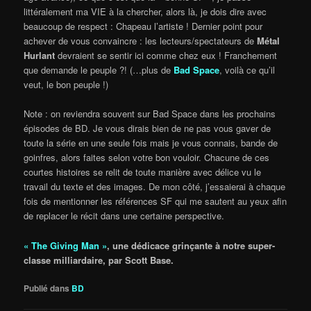
littéralement ma VIE à la chercher, alors là, je dois dire avec
beaucoup de respect : Chapeau l’artiste ! Dernier point pour
achever de vous convaincre : les lecteurs/spectateurs de
Métal
Hurlant
devraient se sentir ici comme chez eux ! Franchement
que demande le peuple ?! (…plus de
Bad Space
, voilà ce qu’il
veut, le bon peuple !)
Note : on reviendra souvent sur Bad Space dans les prochains
épisodes de BD. Je vous dirais bien de ne pas vous gaver de
toute la série en une seule fois mais je vous connais, bande de
goinfres, alors faites selon votre bon vouloir. Chacune de ces
courtes histoires se relit de toute manière avec délice vu le
travail du texte et des images. De mon côté, j’essaierai à chaque
fois de mentionner les références SF qui me sautent au yeux afin
de replacer le récit dans une certaine perspective.
« The Giving Man »
, une dédicace grinçante à notre super-
classe milliardaire, par Scott Base.
Publié dans
BD