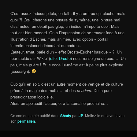
C’est assez indescriptible, en fait : il y a un truc qui cloche, mais
quoi ?! L’œil cherche une brisure de symétrie, une jointure mal
dissimulée, un détail pas-glop, un indice, n’importe quoi. Mais
tout est bien raccord. On a l’impression de se trouver face à une
illustration d’Escher, mais animée, avec option « portail
interdimensionnel débordant du cadre ».
L’auteur,
tmst
, parle d’un « effet Droste-Escher basique » ?! Un
tour rapide sur Wikip’ (
effet Droste
) nous renseigne un peu. … Un
peu, mais guère ! Et le code lui-même est à peine plus explicite
(aaaaargh).
Quoiqu’il en soit, c’est un autre moment de vertige et de culture
grâce à la magie des maths… et des
shaders
. De la pure
prestidigitation logicielle.
Alors on applaudit l’auteur, et à la semaine prochaine…
Ce contenu a été publié dans
Shady
par
JP
. Mettez-le en favori avec
son
permalien
.