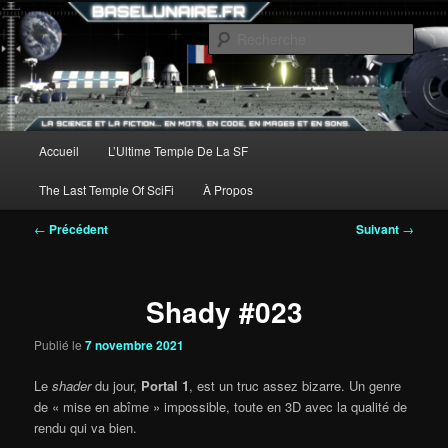
Aller
au
Rech
contenu
principal
Menu
Accueil
L’Ultime Temple De La SF
principal
The Last Temple Of SciFi
À Propos
Navigation
←
Précédent
Suivant
→
des
articles
Shady #023
Publié le
7 novembre 2021
Le
shader
du jour,
Portal 1
, est un truc assez bizarre. Un genre
de « mise en abîme » impossible, toute en 3D avec la qualité de
rendu qui va bien.