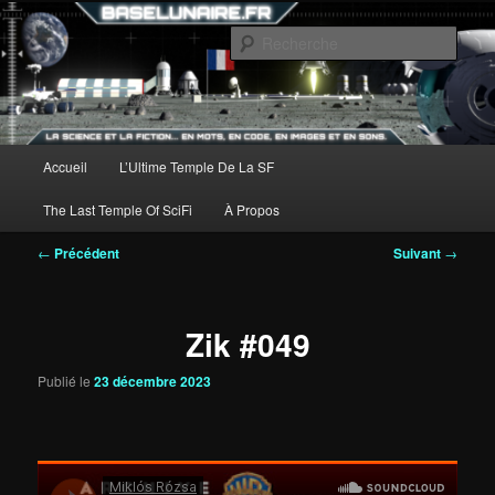
Aller
au
Rech
contenu
principal
Menu
Accueil
L’Ultime Temple De La SF
principal
The Last Temple Of SciFi
À Propos
Navigation
←
Précédent
Suivant
→
des
articles
Zik #049
Publié le
23 décembre 2023