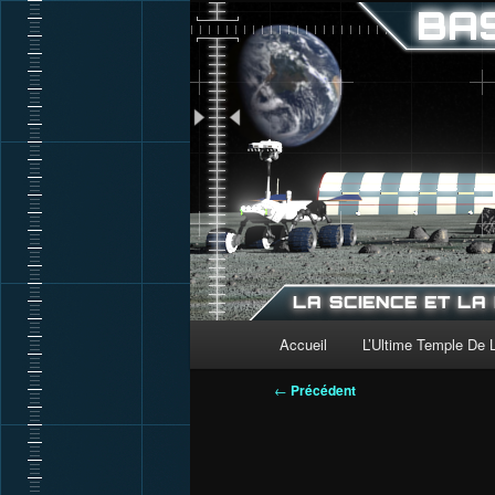
Aller
au
contenu
principal
Menu
Accueil
L’Ultime Temple De 
principal
Navigation
←
Précédent
des
articles