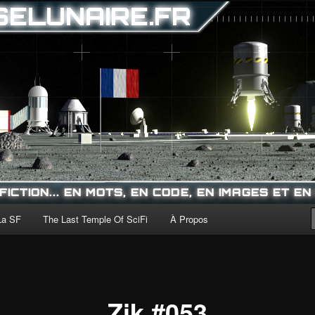
La SF
The Last Temple Of SciFi
À Propos
Zik #053