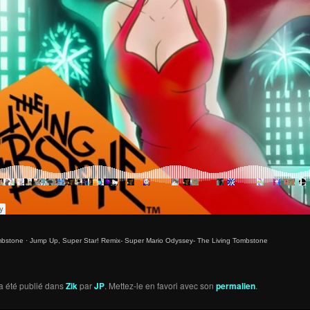
mbstone
·
Jump Up, Super Star! Remix- Super Mario Odyssey- The Living Tombstone
a été publié dans
Zik
par
JP
. Mettez-le en favori avec son
permalien
.