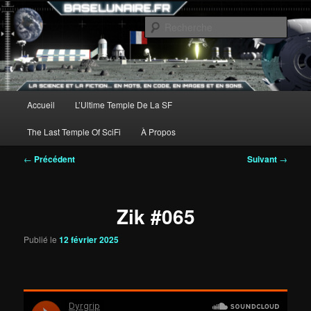
Aller
au
Rech
contenu
principal
Menu
Accueil
L’Ultime Temple De La SF
principal
The Last Temple Of SciFi
À Propos
Navigation
←
Précédent
Suivant
→
des
articles
Zik #065
Publié le
12 février 2025